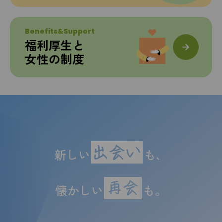
Benefits&Support
福利厚生と
女性の制度
新しい
も、
懐かしい
も。