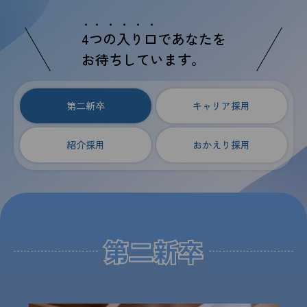
4
つ
の
入
り
口
であなたを
お待ちしています。
第二新卒
キャリア採用
紹介採用
おかえり採用
第二新卒