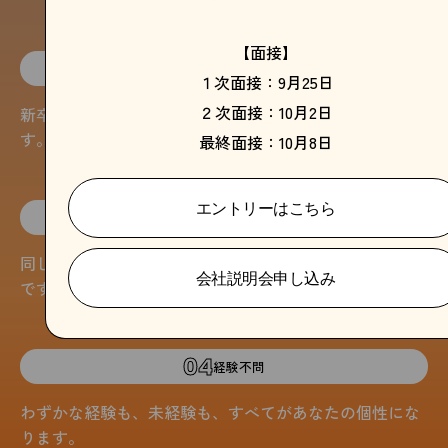
【面接】
02
中途扱いではありません
１次面接：9月25日
２次面接：10月2日
新卒生と同じカリキュラムで基礎からじっくり学べま
す。
最終面接：10月8日
エントリーはこちら
03
独りではありません
同じ境遇の同期メンバーと一緒に、切磋琢磨できる環境
会社説明会申し込み
です。
04
経験不問
わずかな経験も、未経験も、すべてがあなたの個性にな
ります。