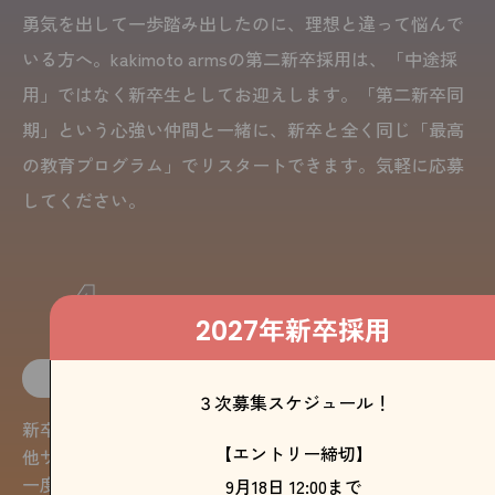
勇気を出して一歩踏み出したのに、理想と違って悩んで
いる方へ。kakimoto armsの第二新卒採用は、「中途採
用」ではなく新卒生としてお迎えします。「第二新卒同
期」という心強い仲間と一緒に、新卒と全く同じ「最高
の教育プログラム」でリスタートできます。気軽に応募
してください。
4
つのキャリア・メリット
年新卒採用
2027
01
こんな方に向いている
３次募集スケジュール！
新卒のタイミングを逃してしまった。
【エントリー締切】
他サロンに入ったけれど、職場が合わなかった。
一度は違う道を選んだけど、やっぱり美容を極めたい。
9月18日 12:00まで