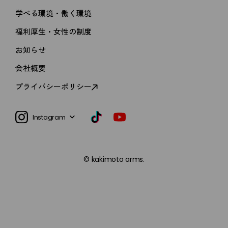
学べる環境・働く環境
福利厚生・女性の制度
kakimoto arms
お知らせ
MEN'S GROOMING SALON
会社概要
新卒採用
RECRUIT
プライバシーポリシー
第二新卒 / 中途採用
インターン・バイト・パート
Instagram
© kakimoto arms.
LINE
会社説明会
サロン見学
新卒採用