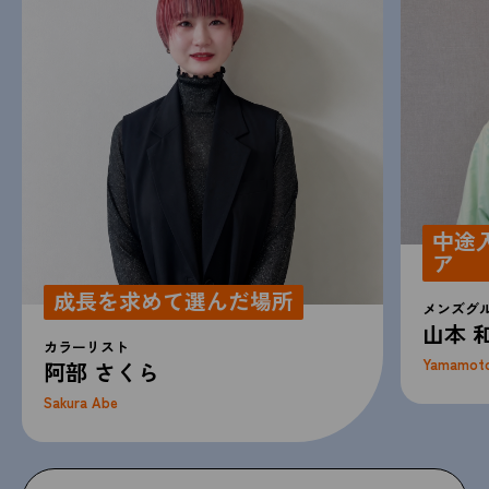
中途
ア
成長を求めて選んだ場所
メンズグ
山本 
カラーリスト
Yamamoto
阿部 さくら
Sakura Abe