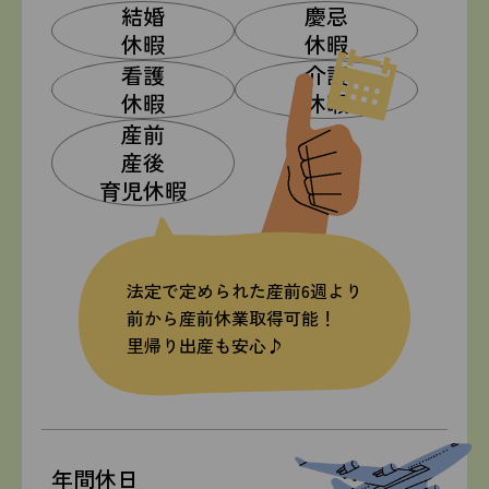
結婚
慶忌
休暇
休暇
看護
介護
休暇
休暇
産前
産後
育児休暇
法定で定められた産前6週より
前から産前休業取得可能！
里帰り出産も安心♪
年間休日