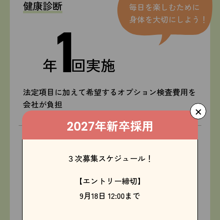
健康診断
毎日を楽しむために
身体を大切にしよう！
年
回実施
法定項目に加えて希望するオプション検査費用を
会社が負担
年新卒採用
2027
海外へ視野を広げるチャンス！
３次募集スケジュール！
オンライン語学研修費
【エントリー締切】
半額
9月18日 12:00まで
費用の
を
会社がサポート