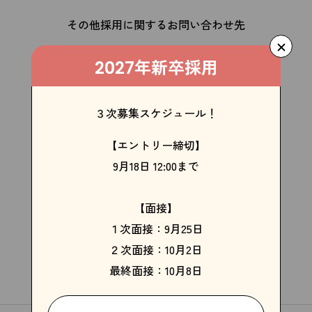
その他採用に関するお問い合わせ先
CONTACT
年新卒採用
2027
kakimoto arms head office
３次募集スケジュール！
03-5464-0018
【エントリー締切】
月〜金 9:30~18:00
9月18日 12:00まで
採用専用LINEアカウント
【面接】
１次面接：9月25日
２次面接：10月2日
最終面接：10月8日