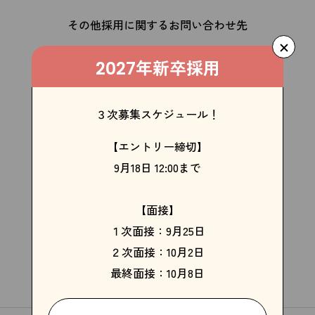
その他採用に関するお問い合わせ先
CONTACT
年新卒採用
2027
kakimoto arms head office
３次募集スケジュール！
03-5464-0018
【エントリー締切】
月〜金 9:30~18:00
9月18日 12:00まで
採用専用LINEアカウント
【面接】
１次面接：9月25日
２次面接：10月2日
最終面接：10月8日